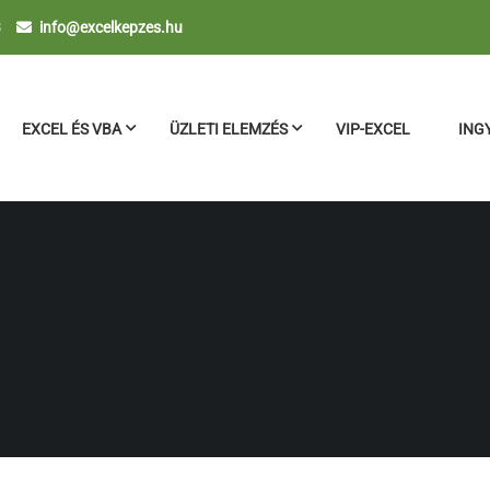
3
info@excelkepzes.hu
EXCEL ÉS VBA
ÜZLETI ELEMZÉS
VIP-EXCEL
ING