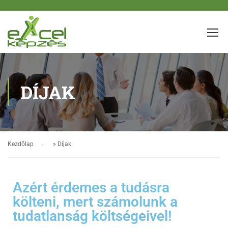
DÍJAK
Kezdőlap
»
Díjak
Azért érdemes a tudásra
költeni, mert számolunk a
tudatlanság költségeivel!