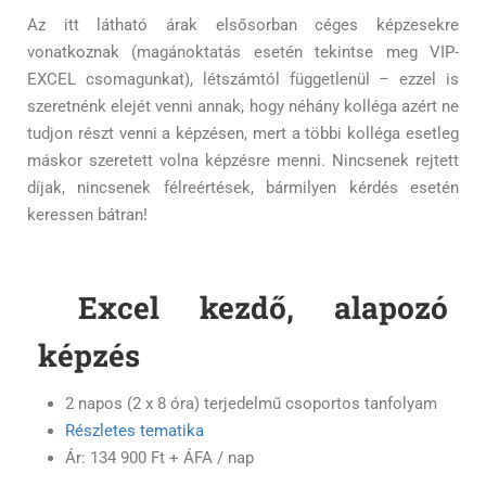
Az itt látható árak elsősorban céges képzesekre
vonatkoznak (magánoktatás esetén tekintse meg VIP-
EXCEL csomagunkat), létszámtól függetlenül – ezzel is
szeretnénk elejét venni annak, hogy néhány kolléga azért ne
tudjon részt venni a képzésen, mert a többi kolléga esetleg
máskor szeretett volna képzésre menni. Nincsenek rejtett
díjak, nincsenek félreértések, bármilyen kérdés esetén
keressen bátran!
Excel kezdő, alapozó
képzés
2 napos (2 x 8 óra) terjedelmű csoportos tanfolyam
Részletes tematika
Ár: 134 900 Ft + ÁFA / nap