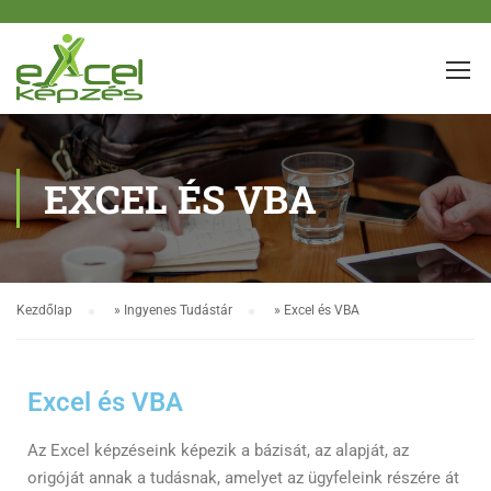
EXCEL ÉS VBA
Kezdőlap
»
Ingyenes Tudástár
»
Excel és VBA
Excel és VBA
Az Excel képzéseink képezik a bázisát, az alapját, az
origóját annak a tudásnak, amelyet az ügyfeleink részére át