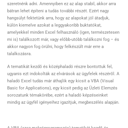
szeretnénk adni. Amennyiben ez az alap stabil, akkor arra
bátran lehet építeni a tudás további részét. Ezért nagy
hangsúlyt fektetünk arra, hogy az alapokat jól átadjuk,
külön kiemelve azokat a leggyakoribb buktatókat,
amelyekkel minden Excel felhasználó (igen, természetesen
mi is) találkozott már, vagy előbb-utóbb találkozni fog – és
akkor nagyon fog örülni, hogy felkészült már erre a
talalkozásra.
A tematikát kezdő és középhaladó részre bontottuk fel,
ugyanis ezt indokolták az elvárások az ügyfelek részéről. A
haladó Excel tudás már áthajlik egy kicsit a VBA (Visual
Basic for Applications), egy kicsit pedig az Üzleti Elemzés
sorozatunk témakörébe, ezért a haladó képzéseinket
mindig az ügyfél igényeihez igazítjuk, megbeszélés alapján.