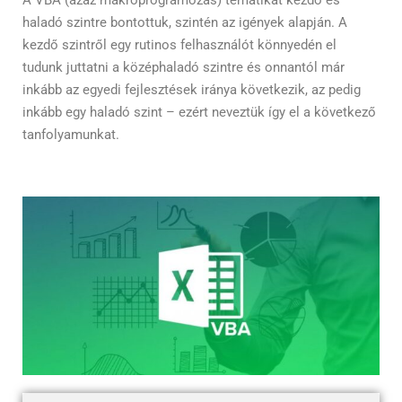
A VBA (azaz makróprogramozás) tematikát kezdő és
haladó szintre bontottuk, szintén az igények alapján. A
kezdő szintről egy rutinos felhasználót könnyedén el
tudunk juttatni a középhaladó szintre és onnantól már
inkább az egyedi fejlesztések iránya következik, az pedig
inkább egy haladó szint – ezért neveztük így el a következő
tanfolyamunkat.