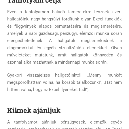
Tanfolyam célja
Ezen a tanfolyamon haladó ismeretekre tesznek szert
hallgatóink, nagy hangsúlyt fordítunk olyan Excel funckiók
és függvények alapos bemutatására és megismerésére,
amelyek a napi gazdasági, pénzügyi, elemzői munka során
elengedhetetlenek. A hallgatók megismerkednek a
diagramokkal és egyéb vizualizációs elemekkel. Olyan
műveleteket mutatunk, amit hallgatók könnyedén és
azonnal alkalmazhatnak a mindennapi munka során.
Gyakori visszajelzés hallgatóinktól:
„Mennyi munkát
megspórolhattam volna, ha korább találkozunk!”,
„Hát nem
hittem volna, hogy az Excel ilyeneket tud!”,
Kiknek ajánljuk
A tanfolyamot ajánljuk pénzügyesek, elemzők egyéb