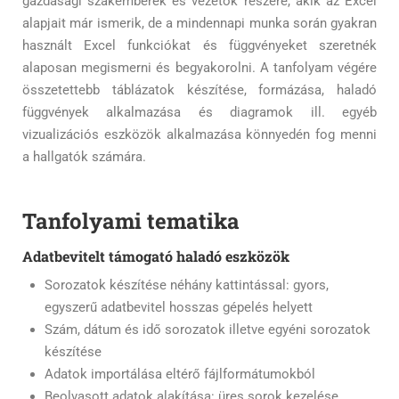
gazdasági szakemberek és vezetők részére, akik az Excel
alapjait már ismerik, de a mindennapi munka során gyakran
használt Excel funkciókat és függvényeket szeretnék
alaposan megismerni és begyakorolni. A tanfolyam végére
összetettebb táblázatok készítése, formázása, haladó
függvények alkalmazása és diagramok ill. egyéb
vizualizációs eszközök alkalmazása könnyedén fog menni
a hallgatók számára.
Tanfolyami tematika
Adatbevitelt támogató haladó eszközök
Sorozatok készítése néhány kattintással: gyors,
egyszerű adatbevitel hosszas gépelés helyett
Szám, dátum és idő sorozatok illetve egyéni sorozatok
készítése
Adatok importálása eltérő fájlformátumokból
Beolvasott adatok alakítása: üres sorok kezelése,