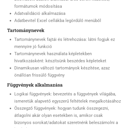
formátumok módosítása
Adatvalidáció alkalmazása
Adatbevitel Excel cellákba legördülő menüből
Tartománynevek
Tartománynevek fajtái és létrehozása: látni fogjuk ez
mennyire jó funkció
Tartománynevek használata képletekben
hivatkozásként: készítsünk beszédes képleteket
Dinamikusan változó tartományok készítése, azaz
önállóan frissülő függvény
Függvények alkalmazása
Logikai függvények: bevezetés a függvények világába,
ismeretük alapvető egyszerű feltételek megalkotásához
Összegző függvények: hogyan tudunk összegezni,
átlagolni akár olyan esetekben is, amikor csak
bizonyos sorokat/adatokat szeretnénk beleszámolni a