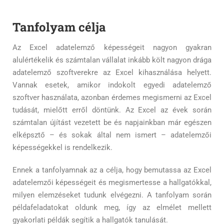
Tanfolyam célja
Az Excel adatelemző képességeit nagyon gyakran
alulértékelik és számtalan vállalat inkább költ nagyon drága
adatelemző szoftverekre az Excel kihasználása helyett.
Vannak esetek, amikor indokolt egyedi adatelemző
szoftver használata, azonban érdemes megismerni az Excel
tudását, mielőtt erről döntünk. Az Excel az évek során
számtalan újítást vezetett be és napjainkban már egészen
elképsztő – és sokak által nem ismert – adatelemzői
képességekkel is rendelkezik.
Ennek a tanfolyamnak az a célja, hogy bemutassa az Excel
adatelemzői képességeit és megismertesse a hallgatókkal,
milyen elemzéseket tudunk elvégezni. A tanfolyam során
példafeladatokat oldunk meg, így az elmélet mellett
gyakorlati példák segítik a hallgatók tanulását.