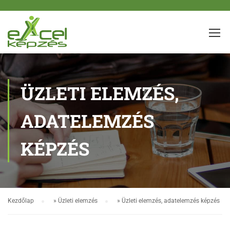
ÜZLETI ELEMZÉS,
ADATELEMZÉS
KÉPZÉS
Kezdőlap
»
Üzleti elemzés
»
Üzleti elemzés, adatelemzés képzés