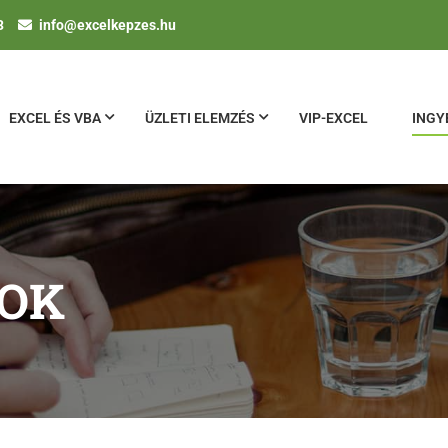
3
info@excelkepzes.hu
EXCEL ÉS VBA
ÜZLETI ELEMZÉS
VIP-EXCEL
INGY
GOK