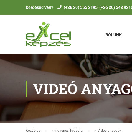
Kérdésed van?
(+36 30) 555 3195, (+36 30) 548 931
RÓLUNK
VIDEÓ ANYA
Kezdőlap
»
Ingyenes Tudástár
»
Videó anyagok