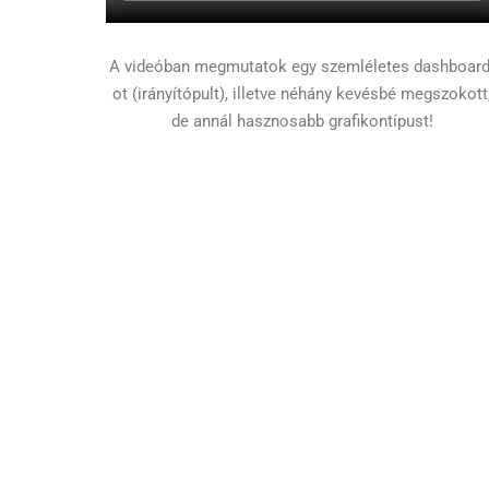
A videóban megmutatok egy szemléletes dashboard
ot (irányítópult), illetve néhány kevésbé megszokott
de annál hasznosabb grafikontípust!