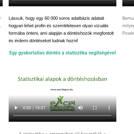
-
Lássuk, hogy egy 60 000 soros adatbázis adatait
Bemut
,
hogyan lehet profin és szemléletesen olyan vizuális
milye
formába önteni, ami alapján a döntéshozók megfontolt
Power
és érdemi döntéseket tudnak hozni!
Egy gyakorlatias döntés a statisztika segítségével
A statisztika – amennyiben jól használják –