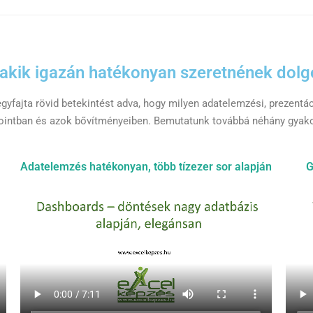
akik igazán hatékonyan szeretnének dolg
egyfajta rövid betekintést adva, hogy milyen adatelemzési, prezentá
intban és azok bővítményeiben. Bemutatunk továbbá néhány gyakorla
Adatelemzés hatékonyan, több tízezer sor alapján
G