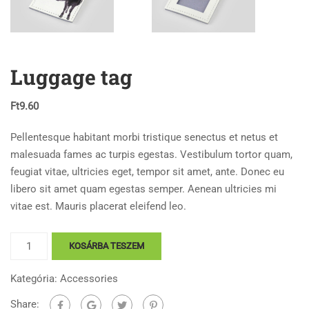
Luggage tag
Ft
9.60
Pellentesque habitant morbi tristique senectus et netus et
malesuada fames ac turpis egestas. Vestibulum tortor quam,
feugiat vitae, ultricies eget, tempor sit amet, ante. Donec eu
libero sit amet quam egestas semper. Aenean ultricies mi
vitae est. Mauris placerat eleifend leo.
Luggage
KOSÁRBA TESZEM
tag
mennyiség
Kategória:
Accessories
Share: