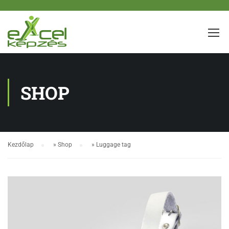
SHOP
Kezdőlap
»
Shop
»
Luggage tag