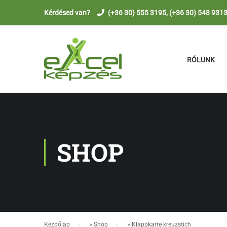
Kérdésed van?
(+36 30) 555 3195, (+36 30) 548 931
RÓLUNK
SHOP
Kezdőlap
»
Shop
»
Klappkarte kreuzstich