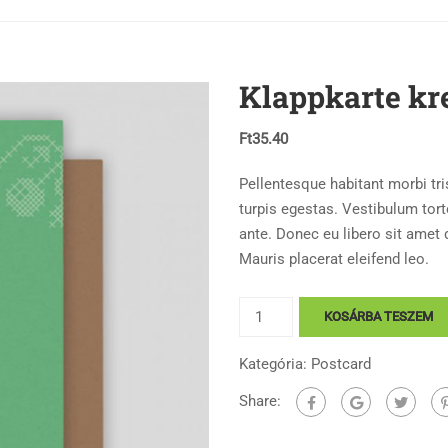
Klappkarte kr
Ft
35.40
Pellentesque habitant morbi tr
turpis egestas. Vestibulum torto
ante. Donec eu libero sit amet
Mauris placerat eleifend leo.
Klappkarte
KOSÁRBA TESZEM
kreuzstich
mennyiség
Kategória:
Postcard
Share: