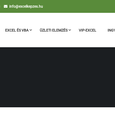
3
info@excelkepzes.hu
EXCEL ÉS VBA
ÜZLETI ELEMZÉS
VIP-EXCEL
ING