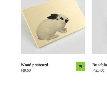
Wood postcard
Buschla
Ft
9.50
Ft
20.00