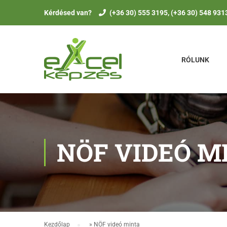
Kérdésed van?
(+36 30) 555 3195, (+36 30) 548 931
RÓLUNK
NÖF VIDEÓ M
Kezdőlap
»
NÖF videó minta