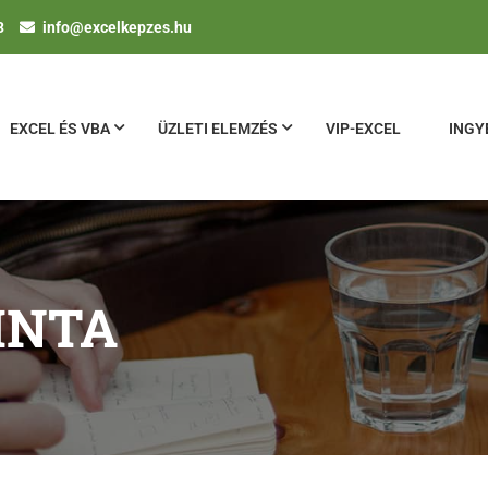
3
info@excelkepzes.hu
EXCEL ÉS VBA
ÜZLETI ELEMZÉS
VIP-EXCEL
INGY
INTA