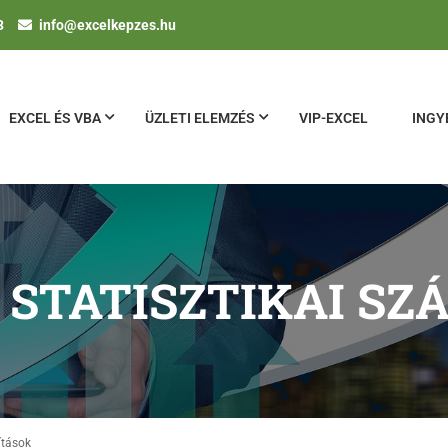
3
info@excelkepzes.hu
EXCEL ÉS VBA
ÜZLETI ELEMZÉS
VIP-EXCEL
INGY
 STATISZTIKAI SZ
ítások