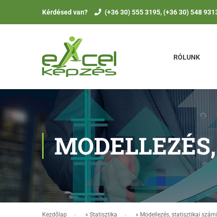
Kérdésed van?
(+36 30) 555 3195, (+36 30) 548 931
RÓLUNK
MODELLEZÉS,
Kezdőlap
»
Statisztika
»
Modellezés, statisztikai szám