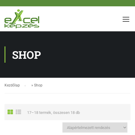
SHOP
Kezdőlap
»
Shop
17–18 termék, összesen 18 db