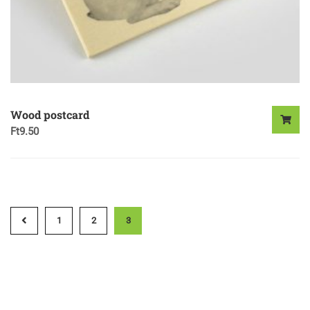
Wood postcard
Ft
9.50
1
2
3