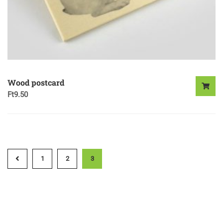
Wood postcard
Ft
9.50
1
2
3