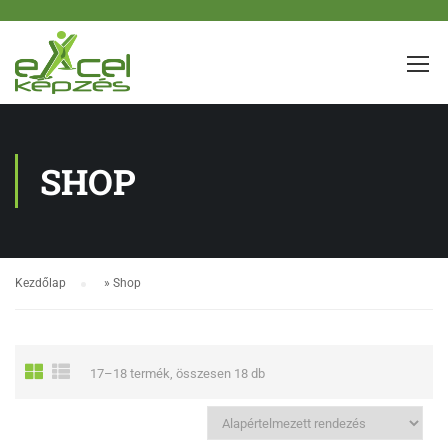
SHOP
Kezdőlap
»
Shop
17–18 termék, összesen 18 db