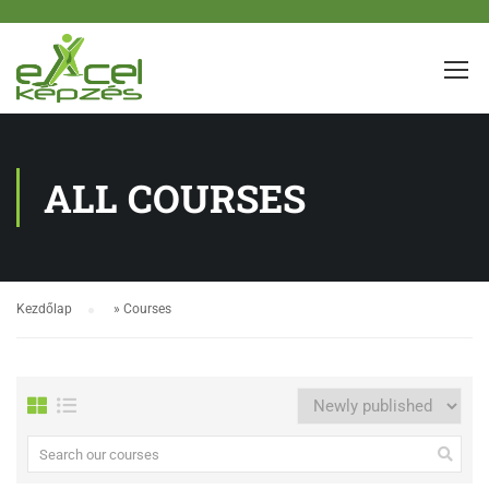
ALL COURSES
Kezdőlap
»
Courses